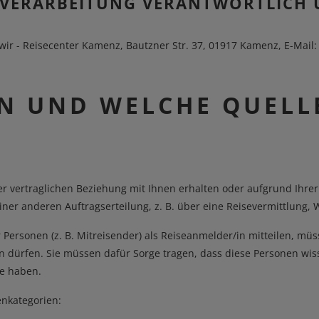
TENVERARBEITUNG VERANTWORTLICH
 wir - Reisecenter Kamenz, Bautzner Str. 37, 01917 Kamenz, E-Mail
EN UND WELCHE QUEL
 vertraglichen Beziehung mit Ihnen erhalten oder aufgrund Ihrer E
ner anderen Auftragserteilung, z. B. über eine Reisevermittlung,
ersonen (z. B. Mitreisender) als Reiseanmelder/in mitteilen, müss
ln dürfen. Sie müssen dafür Sorge tragen, dass diese Personen w
ie haben.
enkategorien: