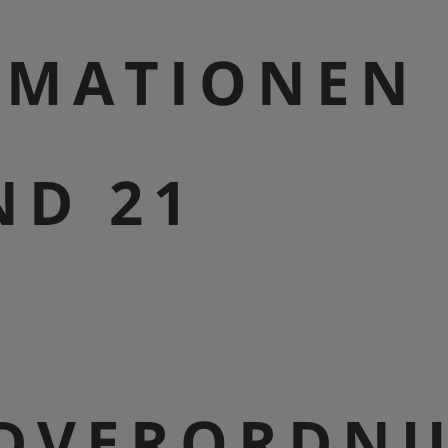
RMATIONEN
ND 21
DVERORDN