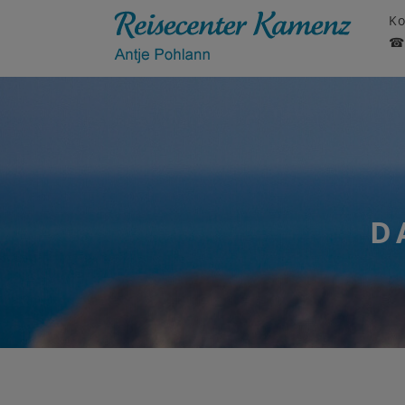
Ko
☎ 
D