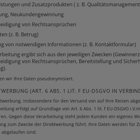
eistungen und Zusatzprodukten ( z. B. Qualitätsmanagement
hung, Neukundengewinnung
eidigung von Rechtsansprüchen
en (z. B. Betrug)
ng von notwendigen Informationen (z. B. Kontaktformular)
arbeitung ergibt sich aus den jeweiligen Zwecken (Gewinner
digung von Rechtsansprüchen, Bereitstellung und Sicherhei
g).
ten wir Ihre Daten pseudonymisiert.
ERBUNG (ART. 6 ABS. 1 LIT. F EU-DSGVO IN VERBIN
ktwerbung, insbesondere für den Versand von auf Ihre Reisen abg
tung erfolgt auf Grundlage von Art. 6 Abs. 1 lit. f EU-DSGVO i.V.
ren. Gegen diese Verarbeitung steht jedem Kunden ein eigenes W
ng zum Zwecke der Direktwerbung führt. Ihre Daten werden für Z
 abgelaufen sind.