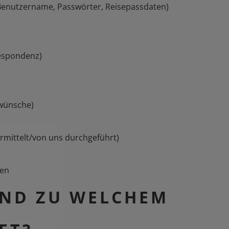
 Benutzername, Passwörter, Reisepassdaten)
respondenz)
swünsche)
ermittelt/von uns durchgeführt)
len
UND ZU WELCHEM