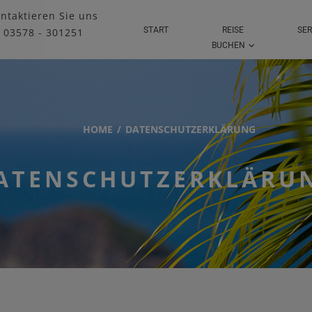
ntaktieren Sie uns
START
REISE
SER
03578 - 301251
BUCHEN
HOME
DATEN­SCHUTZ­ERKLÄRUNG
ATEN­SCHUTZ­ERKLÄRU