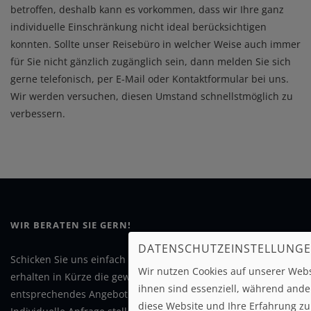
betroffen, deshalb kann es vorkommen, dass wir Ihre ganz
individuelle Einschränkung nicht ideal berücksichtigen
konnten. Sollte unser Reisebüro in welcher Weise auch immer
für Sie nicht gänzlich zugänglich sein, dann melden Sie sich
gerne telefonisch, per E-Mail oder Kontaktformular bei uns.
Wir werden versuchen, diesen Umstand schnellstmöglich zu
verbessern.
WIR BERATEN SIE GERN!
DATENSCHUTZEINSTELLUNG
Schicken Sie uns einfach Ihre
individuelle Anfrage
. Sie
Wir nutzen Cookies auf unserer Webs
erhalten in Kürze die gewünschten Informationen oder ein
ihnen sind essenziell, während ande
entsprechendes Angebot. Wir freuen uns auf Ihre Nachricht.
diese Website und Ihre Erfahrung zu