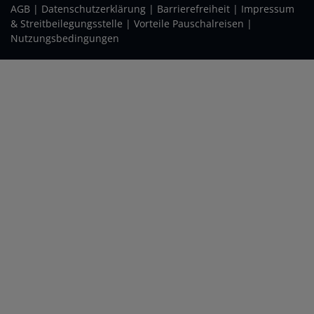
AGB
|
Daten­schutz­erklärung
|
Barrierefreiheit
|
Impressum
& Streitbeilegungsstelle
|
Vorteile Pauschalreisen
|
Nutzungsbedingungen