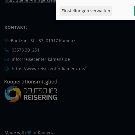
Individuelle Anfrage stellen!
Einstellungen verwalten
KONTAKT:
Bautzner Str. 37, 01917 Kamenz
03578 301251
info@reisecenter-kamenz.de
https://www.reisecenter-kamenz.de/
Made with
in Kamenz.